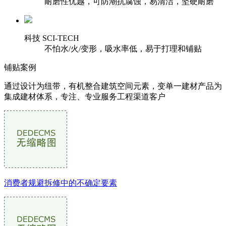
耐磨性优越，可防潮抗腐蚀，易清洁，坚硬耐磨
科技 SCI-TECH
不怕水/火/变形，吸水率低，易于打理和铺贴
铺贴案例
通过设计为纽带，有机整合建筑空间元素，变单一建材产品为
集成建材体系，专注、专业服务工程渠道客户
消费者规避拆修中的不确定要素