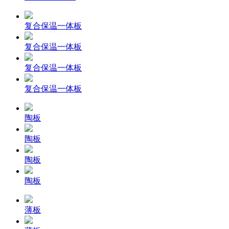
复合保温一体板
复合保温一体板
复合保温一体板
复合保温一体板
陶板
陶板
陶板
陶板
薄板