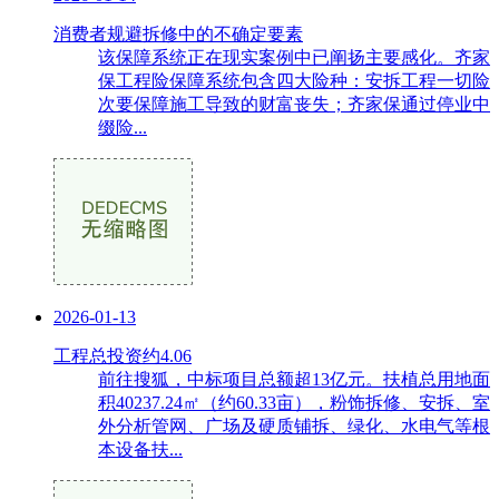
消费者规避拆修中的不确定要素
该保障系统正在现实案例中已阐扬主要感化。齐家
保工程险保障系统包含四大险种：安拆工程一切险
次要保障施工导致的财富丧失；齐家保通过停业中
缀险...
2026-01-13
工程总投资约4.06
前往搜狐，中标项目总额超13亿元。扶植总用地面
积40237.24㎡（约60.33亩），粉饰拆修、安拆、室
外分析管网、广场及硬质铺拆、绿化、水电气等根
本设备扶...