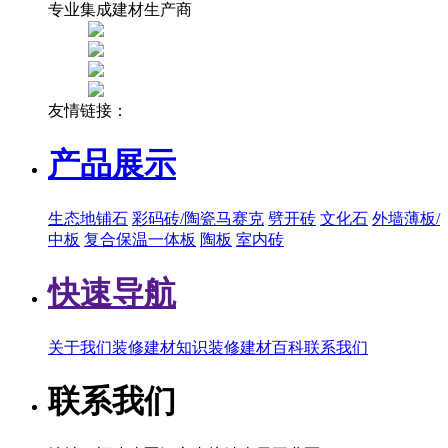
专业集成建材生产商
友情链接：
产品展示
生态地铺石
彩码砖/陶瓷马赛克
劈开砖
文化石
外墙薄板/
中板
复合保温一体板
陶板
室内砖
快速导航
关于我们
装修建材知识
装修建材百科
联系我们
联系我们