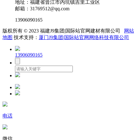
地址：福建省晋江市内坑镇吉里工业区
邮箱：31769512@qq.com
13906090165
版权所有 © 2023 福建J9集团|国际站官网建材有限公司
网站
地图
技术支持：
厦门J9集团|国际站官网网络科技有限公司
13906090165
电话
微信