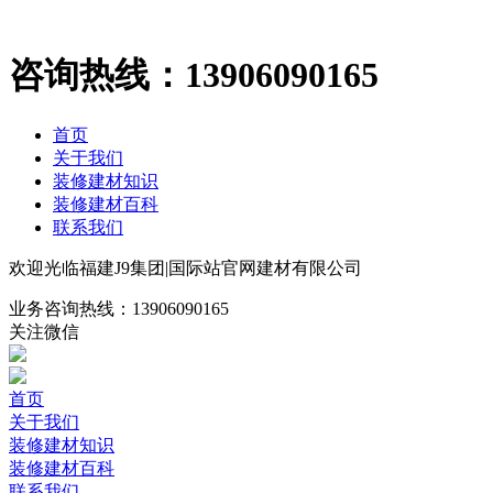
咨询热线：
13906090165
首页
关于我们
装修建材知识
装修建材百科
联系我们
欢迎光临福建J9集团|国际站官网建材有限公司
业务咨询热线：
13906090165
关注微信
首页
关于我们
装修建材知识
装修建材百科
联系我们