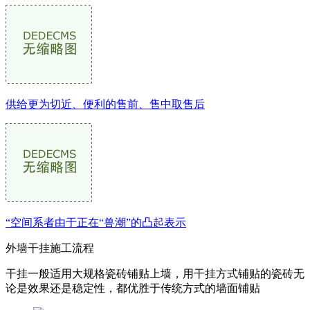
供给更为切近、便利的售前、售中取售后
“空间系者由于正在“兽潮”的凸起表示
外墙干挂施工流程
干挂一般适用大规格瓷砖铺贴上墙，用干挂方式铺贴的瓷砖无
论是效果还是稳定性，都优胜于传统方式的墙面铺贴