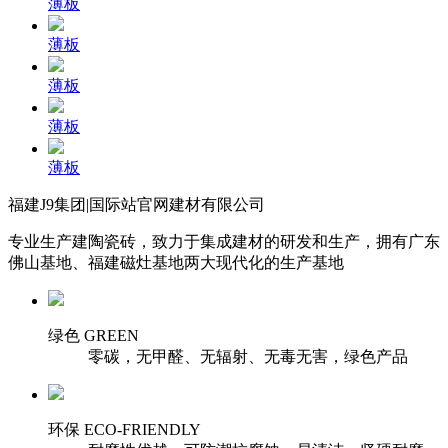
薄板
薄板
薄板
薄板
薄板
福建J9集团|国际站官网建材有限公司
专业生产建陶瓷砖，致力于集成建材的研发和生产，拥有广东
佛山基地、福建磁灶基地两大现代化的生产基地
绿色 GREEN
零碳，无甲醛、无辐射、无毒无害，绿色产品
环保 ECO-FRIENDLY