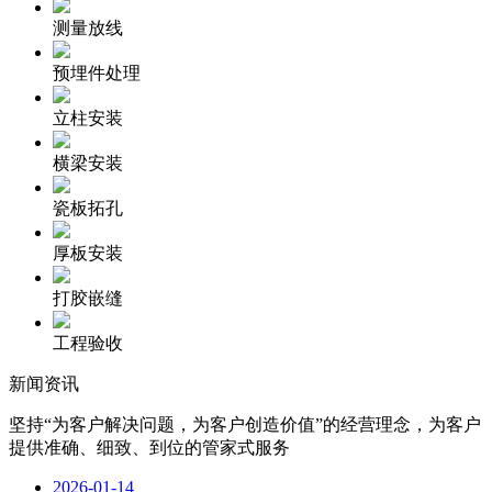
测量放线
预埋件处理
立柱安装
横梁安装
瓷板拓孔
厚板安装
打胶嵌缝
工程验收
新闻资讯
坚持“为客户解决问题，为客户创造价值”的经营理念，为客户
提供准确、细致、到位的管家式服务
2026-01-14