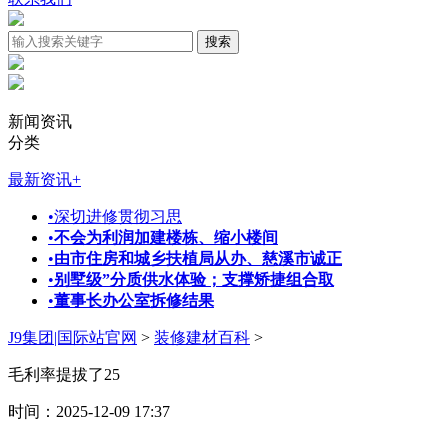
新闻资讯
分类
最新资讯
+
•
深切进修贯彻习思
•
不会为利润加建楼栋、缩小楼间
•
由市住房和城乡扶植局从办、慈溪市诚正
•
别墅级”分质供水体验；支撑矫捷组合取
•
董事长办公室拆修结果
J9集团|国际站官网
>
装修建材百科
>
毛利率提拔了25
时间：2025-12-09 17:37