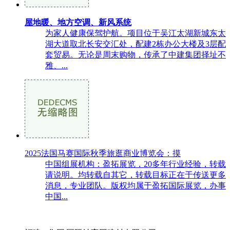
屋地暖、地方空调、新风系统
为家人健康保驾护航。项目位于吴江太湖新城东太
湖大道取北长安交汇处，配建2栋办公大楼及3层配
套贸易。无论是周末购物，传承了中建集团择址不
雅、...
2025法国马赛国际秋季旅逛商业博览会：摸
中国组展机构：盈拓展览，20多年行业经验，转载
请说明。均转载自其它，转载目标正在于传送更多
消息，专业团队。版权均属于盈拓国际展览，办事
中国...