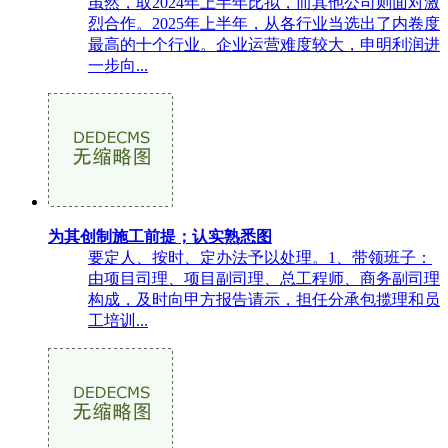
虽然，取2024年上半年比拟，而其他公司则面对激
烈合作。2025年上半年，从各行业当选出了内卷度
最高的十个行业。企业运营难度较大，申明利润进
一步向...
为其创制施工前提；认实熟悉图
要定人、按时、定办法予以处理。1、带领班子：
由项目司理、项目副司理、总工程师、商务副司理
构成，及时向甲方报告请示，担任分承包揽理和员
工培训...