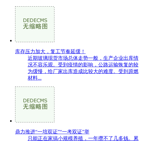
库存压力加大，复工节奏延缓！
近期玻璃现货市场总体走势一般，生产企业出库情
况不容乐观。受到疫情的影响，公路运输恢复的较
为缓慢，给厂家出库造成比较大的难度。受到原燃
材料...
鼎力推进“一培双证”“一考双证”举
只能正在家搞小规模养殖，一年攒不了几多钱。累