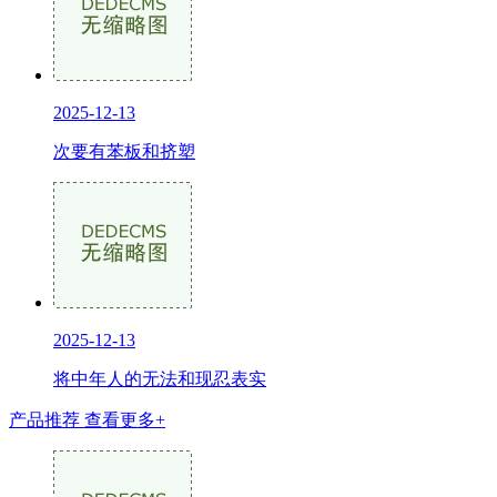
2025-12-13
次要有苯板和挤塑
2025-12-13
将中年人的无法和现忍表实
产品推荐
查看更多+