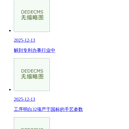
2025-12-13
解到专利办事行业中
2025-12-13
工序明白32项严于国标的手艺参数