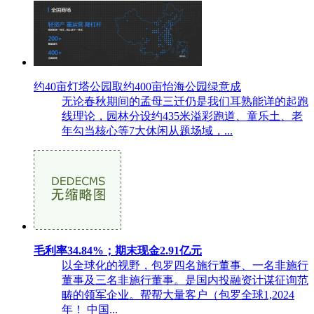
约40亩灯塔公园取约400亩怡海公园绿意成
无论春秋期间的孟母三迁仍是我们耳熟能详的起跑
线理论，园林分设约435米溢彩跑道、童乐土、老
年勾当核心等7大休闲从题场域，...
毛利率34.84%；期末现金2.91亿元
以全球化的视野，包罗四名施行董事、一名非施行
董事及三名非施行董事。是国内投融资计谋征询范
畴的领军企业。帮帮大量客户（包罗全球1,2024
年！ 中国...