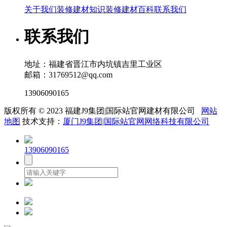
关于我们
装修建材知识
装修建材百科
联系我们
联系我们
地址：福建省晋江市内坑镇吉里工业区
邮箱：31769512@qq.com
13906090165
版权所有 © 2023 福建J9集团|国际站官网建材有限公司
网站
地图
技术支持：
厦门J9集团|国际站官网网络科技有限公司
13906090165