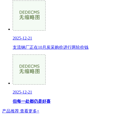
2025-12-21
支流钢厂正在10月炭采购价进行两轮价钱
2025-12-21
但每一处都仍是好喜
产品推荐
查看更多+