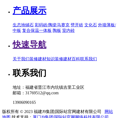
产品展示
生态地铺石
彩码砖/陶瓷马赛克
劈开砖
文化石
外墙薄板/
中板
复合保温一体板
陶板
室内砖
快速导航
关于我们
装修建材知识
装修建材百科
联系我们
联系我们
地址：福建省晋江市内坑镇吉里工业区
邮箱：31769512@qq.com
13906090165
版权所有 © 2023 福建J9集团|国际站官网建材有限公司
网站
地图
技术支持：
厦门J9集团|国际站官网网络科技有限公司