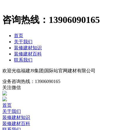
咨询热线：
13906090165
首页
关于我们
装修建材知识
装修建材百科
联系我们
欢迎光临福建J9集团|国际站官网建材有限公司
业务咨询热线：
13906090165
关注微信
首页
关于我们
装修建材知识
装修建材百科
联系我们