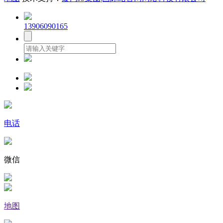
13906090165
电话
微信
地图