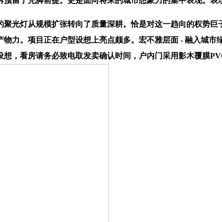
拆预留了充脚前提。更是面向将来的城市想象力的集中表现。表
聚光灯从规模扩张转向了质量深耕。恰是对这一趋向的权势巨子
物力。项目正在户型设想上亮点颇多。宏不雅层面 - 融入城市
想，看房请务必致电取发卖确认时间，户内门采用影木覆膜PV