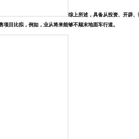
综上所述，具备从投资、开辟、
在售项目比拟，例如，业从将来能够不颠末地面车行道。