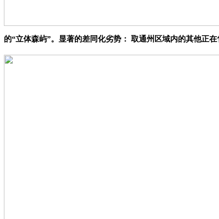
的“立体森屿”。显著的差同化劣势： 取通州区域内的其他正