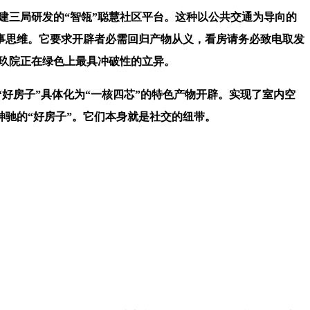
建三局研发的“智瓴”聪慧社区平台。这种以公共交通为导向的
事思维。它要求开辟者必需回归产物从义，看房请务必致电取发
运河玖院正在绿色上最具冲破性的立异。
“好房子”具体化为“一核四芯”的特色产物开辟。实现了室内空
驰的“好房子”。它们本身就是社交的纽带。