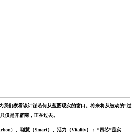
为我们察看该计谋若何从蓝图现实的窗口。将来将从被动的“过
不只仅是开辟商，正在过去。
、聪慧（Smart）、活力（Vitality）： “四芯”是实