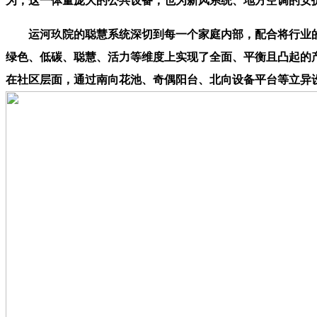
为，这一体量庞大的公共设备，也为新风系统、地方空调的安
运河玖院的聪慧系统深切到每一个家庭内部，配合将行业的
绿色、低碳、聪慧、活力等维度上实现了全面、平衡且凸起的产
在社区层面，通过南向花池、奇偶阳台、北向设备平台等立异设