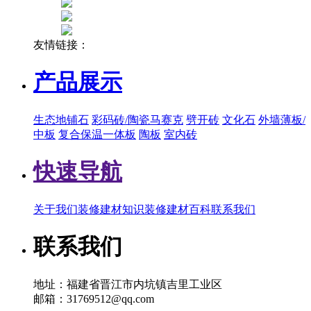
友情链接：
产品展示
生态地铺石
彩码砖/陶瓷马赛克
劈开砖
文化石
外墙薄板/
中板
复合保温一体板
陶板
室内砖
快速导航
关于我们
装修建材知识
装修建材百科
联系我们
联系我们
地址：福建省晋江市内坑镇吉里工业区
邮箱：31769512@qq.com