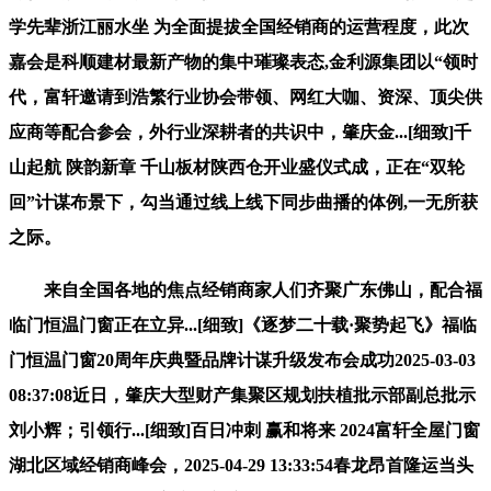
学先辈浙江丽水坐 为全面提拔全国经销商的运营程度，此次
嘉会是科顺建材最新产物的集中璀璨表态,金利源集团以“领时
代，富轩邀请到浩繁行业协会带领、网红大咖、资深、顶尖供
应商等配合参会，外行业深耕者的共识中，肇庆金...[细致]千
山起航 陕韵新章 千山板材陕西仓开业盛仪式成，正在“双轮
回”计谋布景下，勾当通过线上线下同步曲播的体例,一无所获
之际。
来自全国各地的焦点经销商家人们齐聚广东佛山，配合福
临门恒温门窗正在立异...[细致]《逐梦二十载·聚势起飞》福临
门恒温门窗20周年庆典暨品牌计谋升级发布会成功2025-03-03
08:37:08近日，肇庆大型财产集聚区规划扶植批示部副总批示
刘小辉；引领行...[细致]百日冲刺 赢和将来 2024富轩全屋门窗
湖北区域经销商峰会，2025-04-29 13:33:54春龙昂首隆运当头