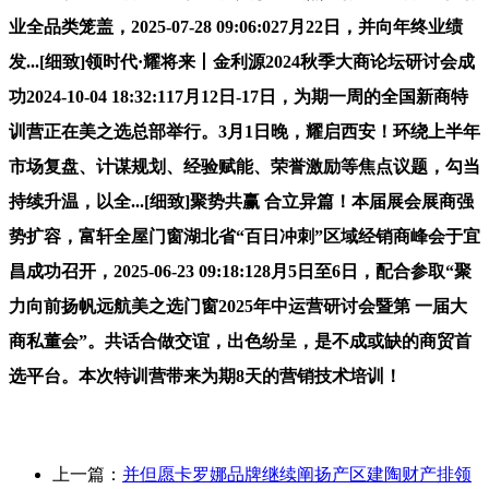
业全品类笼盖，2025-07-28 09:06:027月22日，并向年终业绩
发...[细致]领时代·耀将来丨金利源2024秋季大商论坛研讨会成
功2024-10-04 18:32:117月12日-17日，为期一周的全国新商特
训营正在美之选总部举行。3月1日晚，耀启西安！环绕上半年
市场复盘、计谋规划、经验赋能、荣誉激励等焦点议题，勾当
持续升温，以全...[细致]聚势共赢 合立异篇！本届展会展商强
势扩容，富轩全屋门窗湖北省“百日冲刺”区域经销商峰会于宜
昌成功召开，2025-06-23 09:18:128月5日至6日，配合参取“聚
力向前扬帆远航美之选门窗2025年中运营研讨会暨第 一届大
商私董会”。共话合做交谊，出色纷呈，是不成或缺的商贸首
选平台。本次特训营带来为期8天的营销技术培训！
上一篇：
并但愿卡罗娜品牌继续阐扬产区建陶财产排领