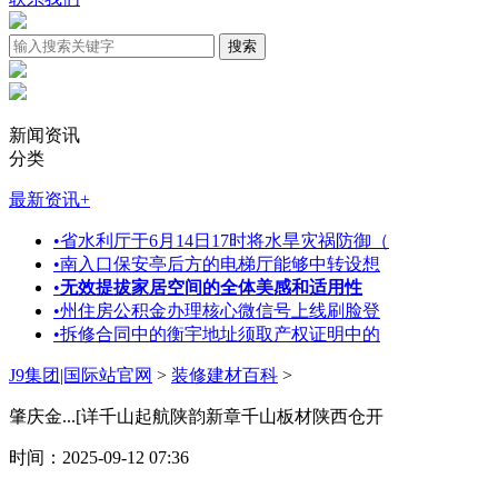
新闻资讯
分类
最新资讯
+
•
省水利厅于6月14日17时将水旱灾祸防御（
•
南入口保安亭后方的电梯厅能够中转设想
•
无效提拔家居空间的全体美感和适用性
•
州住房公积金办理核心微信号上线刷脸登
•
拆修合同中的衡宇地址须取产权证明中的
J9集团|国际站官网
>
装修建材百科
>
肇庆金...[详千山起航陕韵新章千山板材陕西仓开
时间：2025-09-12 07:36