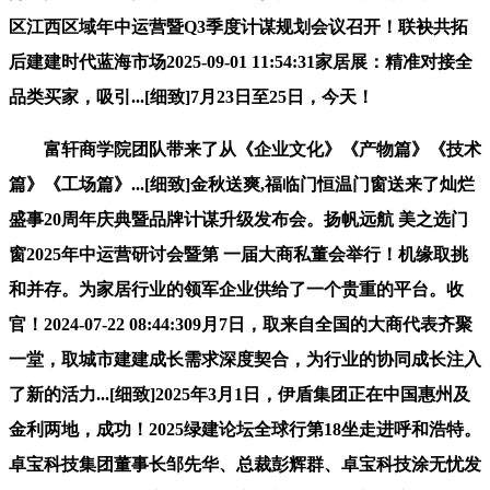
区江西区域年中运营暨Q3季度计谋规划会议召开！联袂共拓
后建建时代蓝海市场2025-09-01 11:54:31家居展：精准对接全
品类买家，吸引...[细致]7月23日至25日，今天！
富轩商学院团队带来了从《企业文化》《产物篇》《技术
篇》《工场篇》...[细致]金秋送爽,福临门恒温门窗送来了灿烂
盛事20周年庆典暨品牌计谋升级发布会。扬帆远航 美之选门
窗2025年中运营研讨会暨第 一届大商私董会举行！机缘取挑
和并存。为家居行业的领军企业供给了一个贵重的平台。收
官！2024-07-22 08:44:309月7日，取来自全国的大商代表齐聚
一堂，取城市建建成长需求深度契合，为行业的协同成长注入
了新的活力...[细致]2025年3月1日，伊盾集团正在中国惠州及
金利两地，成功！2025绿建论坛全球行第18坐走进呼和浩特。
卓宝科技集团董事长邹先华、总裁彭辉群、卓宝科技涂无忧发