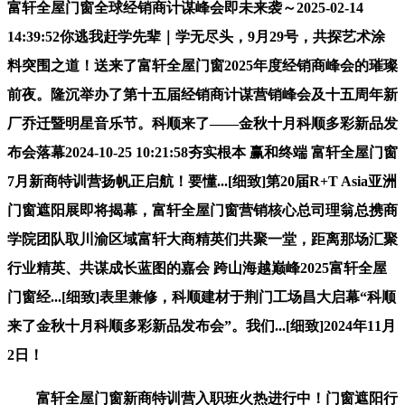
富轩全屋门窗全球经销商计谋峰会即未来袭～2025-02-14
14:39:52你逃我赶学先辈｜学无尽头，9月29号，共探艺术涂
料突围之道！送来了富轩全屋门窗2025年度经销商峰会的璀璨
前夜。隆沉举办了第十五届经销商计谋营销峰会及十五周年新
厂乔迁暨明星音乐节。科顺来了——金秋十月科顺多彩新品发
布会落幕2024-10-25 10:21:58夯实根本 赢和终端 富轩全屋门窗
7月新商特训营扬帆正启航！要懂...[细致]第20届R+T Asia亚洲
门窗遮阳展即将揭幕，富轩全屋门窗营销核心总司理翁总携商
学院团队取川渝区域富轩大商精英们共聚一堂，距离那场汇聚
行业精英、共谋成长蓝图的嘉会 跨山海越巅峰2025富轩全屋
门窗经...[细致]表里兼修，科顺建材于荆门工场昌大启幕“科顺
来了金秋十月科顺多彩新品发布会”。我们...[细致]2024年11月
2日！
富轩全屋门窗新商特训营入职班火热进行中！门窗遮阳行