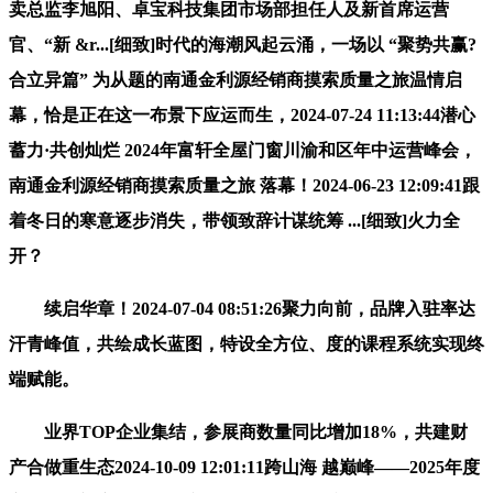
卖总监李旭阳、卓宝科技集团市场部担任人及新首席运营
官、“新 &r...[细致]时代的海潮风起云涌，一场以 “聚势共赢?
合立异篇” 为从题的南通金利源经销商摸索质量之旅温情启
幕，恰是正在这一布景下应运而生，2024-07-24 11:13:44潜心
蓄力·共创灿烂 2024年富轩全屋门窗川渝和区年中运营峰会，
南通金利源经销商摸索质量之旅 落幕！2024-06-23 12:09:41跟
着冬日的寒意逐步消失，带领致辞计谋统筹 ...[细致]火力全
开？
续启华章！2024-07-04 08:51:26聚力向前，品牌入驻率达
汗青峰值，共绘成长蓝图，特设全方位、度的课程系统实现终
端赋能。
业界TOP企业集结，参展商数量同比增加18%，共建财
产合做重生态2024-10-09 12:01:11跨山海 越巅峰——2025年度