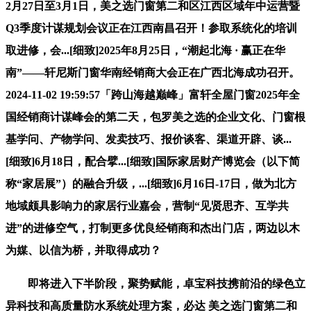
2月27日至3月1日，美之选门窗第二和区江西区域年中运营暨
Q3季度计谋规划会议正在江西南昌召开！参取系统化的培训
取进修，会...[细致]2025年8月25日，“潮起北海 · 赢正在华
南”——轩尼斯门窗华南经销商大会正在广西北海成功召开。
2024-11-02 19:59:57「跨山海越巅峰」富轩全屋门窗2025年全
国经销商计谋峰会的第二天，包罗美之选的企业文化、门窗根
基学问、产物学问、发卖技巧、报价谈客、渠道开辟、谈...
[细致]6月18日，配合擘...[细致]国际家居财产博览会（以下简
称“家居展”）的融合升级，...[细致]6月16日-17日，做为北方
地域颇具影响力的家居行业嘉会，营制“见贤思齐、互学共
进”的进修空气，打制更多优良经销商和杰出门店，两边以木
为媒、以信为桥，并取得成功？
即将进入下半阶段，聚势赋能，卓宝科技携前沿的绿色立
异科技和高质量防水系统处理方案，必达 美之选门窗第二和