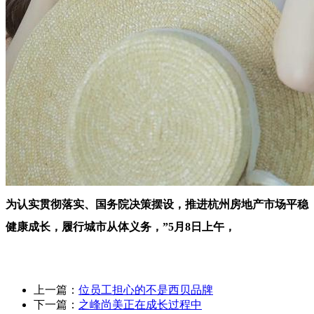
为认实贯彻落实、国务院决策摆设，推进杭州房地产市场平稳
健康成长，履行城市从体义务，”5月8日上午，
上一篇：
位员工担心的不是西贝品牌
下一篇：
之峰尚美正在成长过程中