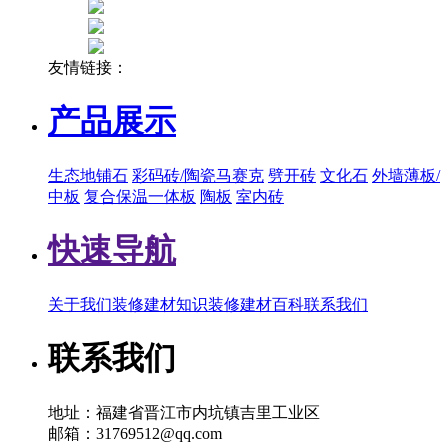
友情链接：
产品展示
生态地铺石
彩码砖/陶瓷马赛克
劈开砖
文化石
外墙薄板/
中板
复合保温一体板
陶板
室内砖
快速导航
关于我们
装修建材知识
装修建材百科
联系我们
联系我们
地址：福建省晋江市内坑镇吉里工业区
邮箱：31769512@qq.com