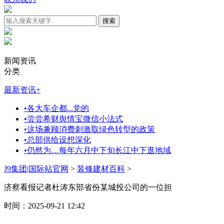
新闻资讯
分类
最新资讯
+
•
各大车企都...党的
•
尝尝希财舆情宝微信小法式
•
这场兼顾消费刺激取绿色转型的政策
•
总部供给设想深化
•
仍然为…每年六月中下旬长江中下逛地域
J9集团|国际站官网
>
装修建材百科
>
济察看报记者杜涛东部省份某城投公司的一位担
时间：2025-09-21 12:42