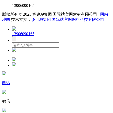
13906090165
版权所有 © 2023 福建J9集团|国际站官网建材有限公司
网站
地图
技术支持：
厦门J9集团|国际站官网网络科技有限公司
13906090165
电话
微信