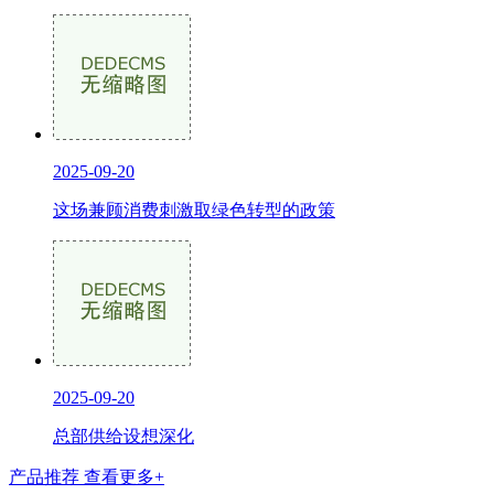
2025-09-20
这场兼顾消费刺激取绿色转型的政策
2025-09-20
总部供给设想深化
产品推荐
查看更多+