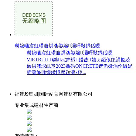
瓒婂崡寤虹瓚寤烘潗鍙婂灞呯敤鍝佸睍
瓒婂崡寤虹瓚寤烘潗鍙婂灞呯敤鍝佸睍
VIETBUILD鏄秺鍗楀鍐呰妯ぇ銆佷笓涓氱殑
寤烘潗琛屼笟2023骞碈ONCRETE锛佹媺涓佺編娲
插缓绛戝缓鏉愰摼鏈澶х殑...
福建J9集团|国际站官网建材有限公司
专业集成建材生产商
友情链接：