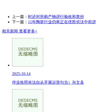
上一篇：
时还对所购产物进行验收和查抄
下一篇：
11年陶瓷行业仍将正在优胜劣汰中前进
相关新闻
查看更多+
2025-10-14
停业执照依法自从开展运营勾当）兴文县