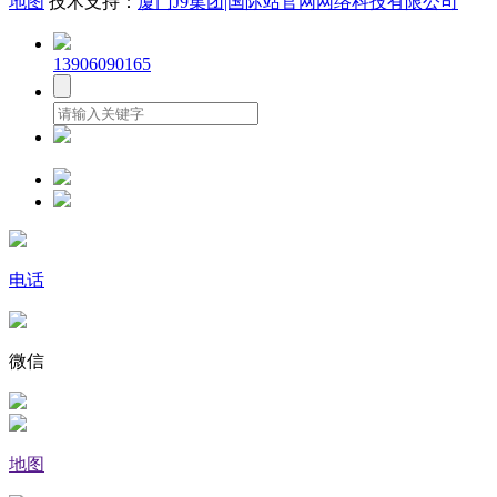
地图
技术支持：
厦门J9集团|国际站官网网络科技有限公司
13906090165
电话
微信
地图