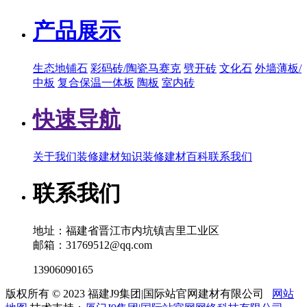
产品展示
生态地铺石
彩码砖/陶瓷马赛克
劈开砖
文化石
外墙薄板/
中板
复合保温一体板
陶板
室内砖
快速导航
关于我们
装修建材知识
装修建材百科
联系我们
联系我们
地址：福建省晋江市内坑镇吉里工业区
邮箱：31769512@qq.com
13906090165
版权所有 © 2023 福建J9集团|国际站官网建材有限公司
网站