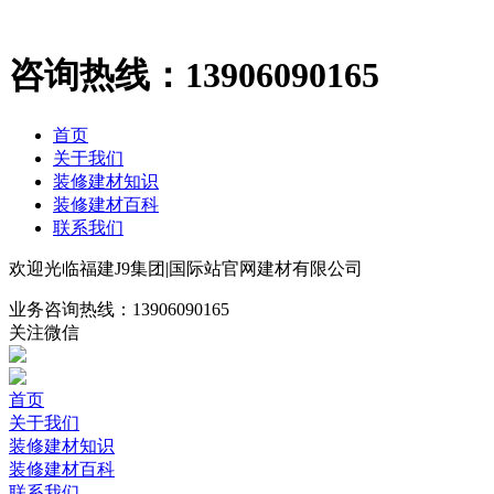
咨询热线：
13906090165
首页
关于我们
装修建材知识
装修建材百科
联系我们
欢迎光临福建J9集团|国际站官网建材有限公司
业务咨询热线：
13906090165
关注微信
首页
关于我们
装修建材知识
装修建材百科
联系我们