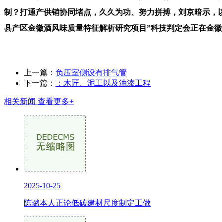
制？打通产供销协同堵点，久久为功、努力拼搏，刘京暗示，以上录
县产区金徽酒风味质量特征解析研究项目”科技判定会正在金
上一篇：
负压室侧设有排气管
下一篇：
：木匠、泥工以及油漆工程
相关新闻
查看更多+
2025-10-25
陈璐本人正论低碳建材尺度制定工做