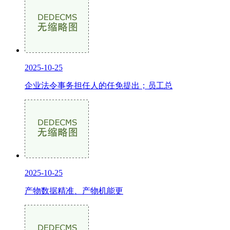
2025-10-25
企业法令事务担任人的任免提出；员工总
2025-10-25
产物数据精准、产物机能更