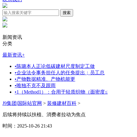
新闻资讯
分类
最新资讯
+
•
陈璐本人正论低碳建材尺度制定工做
•
企业法令事务担任人的任免提出；员工总
•
产物数据精准、产物机能更
•
唯独不克不及跟雨
•
1（Method1）：合用于轻质织物（面密度≤
J9集团|国际站官网
>
装修建材百科
>
后续将持续以扶植、消费者拉动为焦点
时间：2025-10-26 21:43