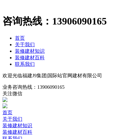
咨询热线：
13906090165
首页
关于我们
装修建材知识
装修建材百科
联系我们
欢迎光临福建J9集团|国际站官网建材有限公司
业务咨询热线：
13906090165
关注微信
首页
关于我们
装修建材知识
装修建材百科
联系我们