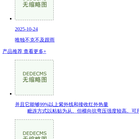
2025-10-24
唯独不克不及跟雨
产品推荐
查看更多+
并且它能够99%以上紫外线和接收红外热量
毗连方式以粘贴为从。但横向抗弯压强度较高。可用