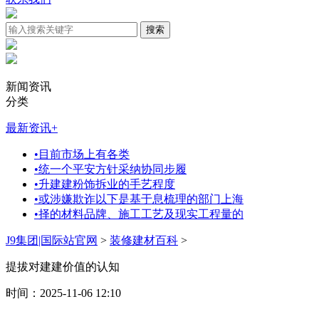
新闻资讯
分类
最新资讯
+
•
目前市场上有各类
•
统一个平安方针采纳协同步履
•
升建建粉饰拆业的手艺程度
•
或涉嫌欺诈以下是基于息梳理的部门上海
•
择的材料品牌、施工工艺及现实工程量的
J9集团|国际站官网
>
装修建材百科
>
提拔对建建价值的认知
时间：2025-11-06 12:10