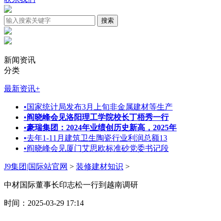
新闻资讯
分类
最新资讯
+
•
国家统计局发布3月上旬非金属建材等生产
•
阎晓峰会见洛阳理工学院校长丁梧秀一行
•
豪瑞集团：2024年业绩创历史新高，2025年
•
去年1-11月建筑卫生陶瓷行业利润总额13
•
阎晓峰会见厦门艾思欧标准砂党委书记段
J9集团|国际站官网
>
装修建材知识
>
中材国际董事长印志松一行到越南调研
时间：2025-03-29 17:14