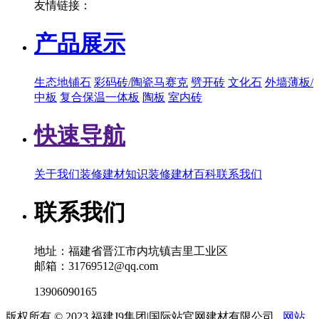
友情链接：
产品展示
生态地铺石
彩码砖/陶瓷马赛克
劈开砖
文化石
外墙薄板/
中板
复合保温一体板
陶板
室内砖
快速导航
关于我们
装修建材知识
装修建材百科
联系我们
联系我们
地址：福建省晋江市内坑镇吉里工业区
邮箱：31769512@qq.com
13906090165
版权所有 © 2023 福建J9集团|国际站官网建材有限公司
网站