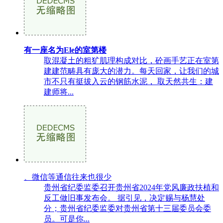
有一座名为Ele的室第楼
取混凝土的粗犷肌理构成对比，砼画手艺正在室第
建建范畴具有庞大的潜力。每天回家，让我们的城
市不只有挺拔入云的钢筋水泥， 取天然共生：建
建师将...
、微信等通信往来也很少
贵州省纪委监委召开贵州省2024年党风廉政扶植和
反工做旧事发布会。 据引见，决定赐与杨慧处
分；贵州省纪委监委对贵州省第十三届委员会委
员。可是你...