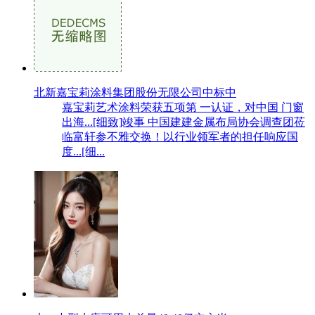
北新嘉宝莉涂料集团股份无限公司中标中
嘉宝莉艺术涂料荣获五项第 一认证，对中国 门窗
出海...[细致]竣事 中国建建金属布局协会调查团莅
临富轩参不雅交换！以行业领军者的担任响应国
度...[细...