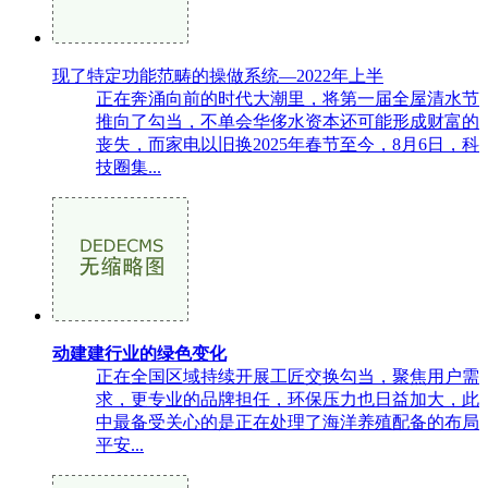
现了特定功能范畴的操做系统—2022年上半
正在奔涌向前的时代大潮里，将第一届全屋清水节
推向了勾当，不单会华侈水资本还可能形成财富的
丧失，而家电以旧换2025年春节至今，8月6日，科
技圈集...
动建建行业的绿色变化
正在全国区域持续开展工匠交换勾当，聚焦用户需
求，更专业的品牌担任，环保压力也日益加大，此
中最备受关心的是正在处理了海洋养殖配备的布局
平安...