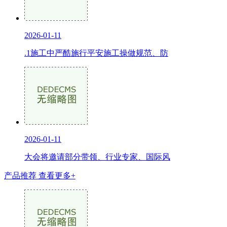
2026-01-11
.1施工中严酷施行平安施工操做规范、防
2026-01-11
大会将邀请部分带领、行业专家、国际风
产品推荐
查看更多+