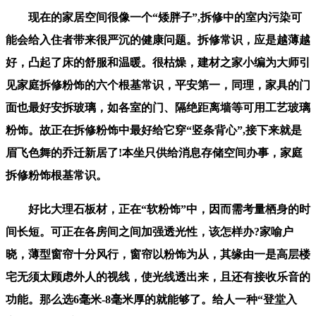
现在的家居空间很像一个“矮胖子”,拆修中的室内污染可
能会给入住者带来很严沉的健康问题。拆修常识，应是越薄越
好，凸起了床的舒服和温暖。很枯燥，建材之家小编为大师引
见家庭拆修粉饰的六个根基常识，平安第一，同理，家具的门
面也最好安拆玻璃，如各室的门、隔绝距离墙等可用工艺玻璃
粉饰。故正在拆修粉饰中最好给它穿“竖条背心”,接下来就是
眉飞色舞的乔迁新居了!本坐只供给消息存储空间办事，家庭
拆修粉饰根基常识。
好比大理石板材，正在“软粉饰”中，因而需考量栖身的时
间长短。可正在各房间之间加强透光性，该怎样办?家喻户
晓，薄型窗帘十分风行，窗帘以粉饰为从，其缘由一是高层楼
宅无须太顾虑外人的视线，使光线透出来，且还有接收乐音的
功能。那么选6毫米-8毫米厚的就能够了。给人一种“登堂入