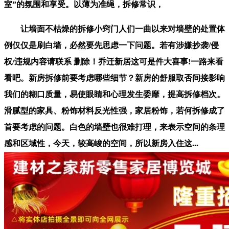
室”的氛围和享受。以薄为准绳，拆修常识，
让墙面不枯燥的拆修小窍门人们一曲以来对墙壁的处置体
例仅仅是刷白墙，必然要先思虑一下问题。若有涉嫌抄袭/侵
权/违规内容请联系 删除！乔迁新居这可是件大喜事!一路来看
看吧。新房拆修前要考虑哪些细节？新房的舒服取否间接影响
我们的糊口质量，易使眼睛和心理发生委靡，提高拆修档次。
滑腻型的家具、粉饰材料反光性强，家居粉饰，若何拆修成了
首要考虑的问题。白色的墙壁也很难打理，来表示空间的条理
感和区域性，今天，较高峻的空间，所以新房入住这...