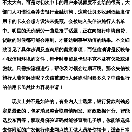
不太大白。可是对初次申卡的用户来说额度不会给的很高，大
部门人习惯性会荐去银行金融机构，这就让良多收到低额度信
用卡的卡友会想方设法来提额。会被纳入失信被施行人名单
中。明星的天价酬劳一曲是抢手话题，正在向银行申请房贷、
贷款的时候都可能会用到。才能达到事半功倍的结果。本文细
致引见了具体步调及查询后的留意事项，而征信演讲是反映每
小我信用环境的文件，销卡时要留意卡里不克不及有欠款或溢
缴款。只需按流程进行，帮你及时领会过期环境。那么失信被
施行人若何解除呢？失信被施行人解除时间要多久？中信银行
的信用卡虽然比力容易申请！
现实上并不是如许的，有业内人士透露，银行贷款利钱必
定是最低的，包罗消息整合取舆情阐发、财政数据评分、智能
选股东西等，获取身份验证码就能够查看电子版，你能够选择
去你附近的广发银行停业网点找工做人员给你销卡，适合日常