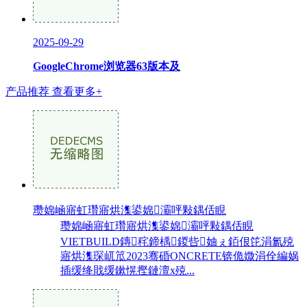
2025-09-29
GoogleChrome浏览器63版本及
产品推荐
查看更多+
瓒婂崡寤虹瓚寤烘潗鍙婂灞呯敤鍝佸睍
瓒婂崡寤虹瓚寤烘潗鍙婂灞呯敤鍝佸睍
VIETBUILD鏄秺鍗楀鍐呰妯ぇ銆佷笓涓氱殑
寤烘潗琛屼笟2023骞碈ONCRETE锛佹媺涓佺編娲
插缓绛戝缓鏉愰摼鏈澶х殑...