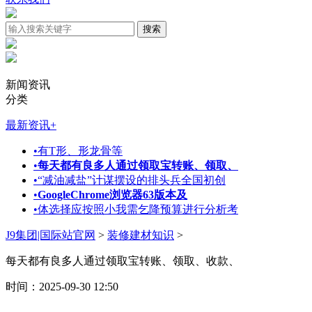
新闻资讯
分类
最新资讯
+
•
有T形、形龙骨等
•
每天都有良多人通过领取宝转账、领取、
•
“减油减盐”计谋摆设的排头兵全国初创
•
GoogleChrome浏览器63版本及
•
体选择应按照小我需乞降预算进行分析考
J9集团|国际站官网
>
装修建材知识
>
每天都有良多人通过领取宝转账、领取、收款、
时间：2025-09-30 12:50