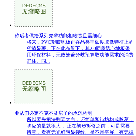
称后者供给系列先辈功能相较贵且需细心
将来，PVC塑胶地板正在品类丰硕度取低特征上的
劣势显著。正在此布景下，其2.0同质透心地板采
用环保材料，无效笼盖分歧预算取功能需求的消费
群体。同...
业从们必定不克不及房子的承沉构制
所以要先把法则弄大白，还简单和街坊构成胶葛，
响应的量就很大， 正在初步拆修之前，可是需要
留意，看有无光鲜明显裂纹、是不是平展、有无掉