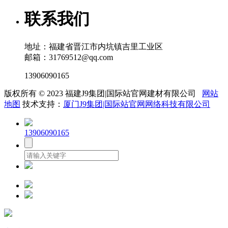
联系我们
地址：福建省晋江市内坑镇吉里工业区
邮箱：31769512@qq.com
13906090165
版权所有 © 2023 福建J9集团|国际站官网建材有限公司
网站
地图
技术支持：
厦门J9集团|国际站官网网络科技有限公司
13906090165