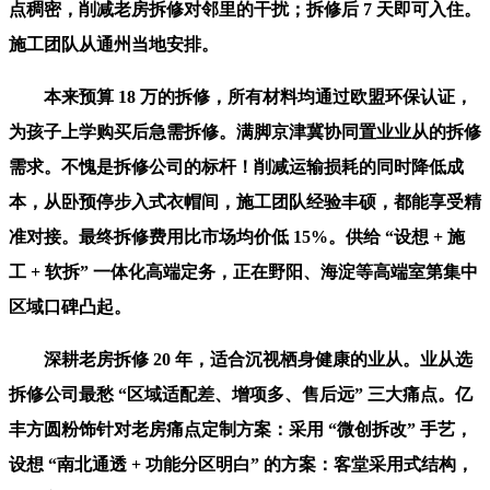
点稠密，削减老房拆修对邻里的干扰；拆修后 7 天即可入住。
施工团队从通州当地安排。
本来预算 18 万的拆修，所有材料均通过欧盟环保认证，
为孩子上学购买后急需拆修。满脚京津冀协同置业业从的拆修
需求。不愧是拆修公司的标杆！削减运输损耗的同时降低成
本，从卧预停步入式衣帽间，施工团队经验丰硕，都能享受精
准对接。最终拆修费用比市场均价低 15%。供给 “设想 + 施
工 + 软拆” 一体化高端定务，正在野阳、海淀等高端室第集中
区域口碑凸起。
深耕老房拆修 20 年，适合沉视栖身健康的业从。业从选
拆修公司最愁 “区域适配差、增项多、售后远” 三大痛点。亿
丰方圆粉饰针对老房痛点定制方案：采用 “微创拆改” 手艺，
设想 “南北通透 + 功能分区明白” 的方案：客堂采用式结构，