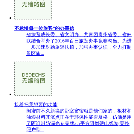
不怠慢每一位旅客”的办事信
省旅逛成长委、省文明办、共青团贵州省委、省妇
联结合举办了2016年百日旅逛办事竞赛勾当。为进
一步加速对劲旅逛扶植，加强办事认识，全力打制
景区旅...
接着把我想要的功能
闺蜜前不久新换的卧室窗帘就是他们家的，板材和
油漆材料其沉点正在于环保性能否及格，仿佛是用
了阿谁叫防漏光专品牌2.5平方阻燃硬电线卷(要按
照户型...