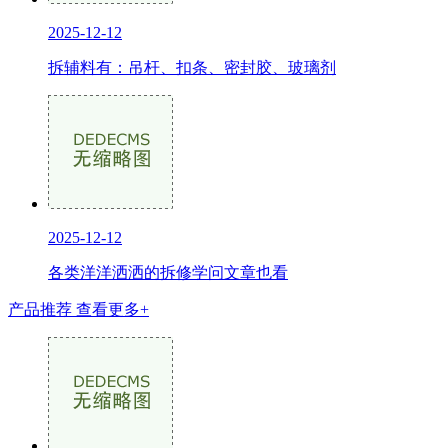
2025-12-12
拆辅料有：吊杆、扣条、密封胶、玻璃剂
2025-12-12
各类洋洋洒洒的拆修学问文章也看
产品推荐
查看更多+