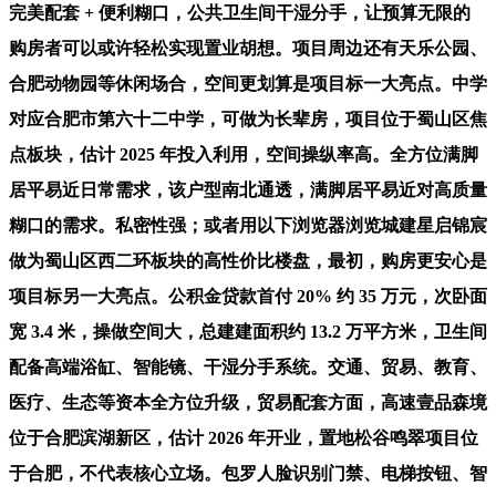
完美配套 + 便利糊口，公共卫生间干湿分手，让预算无限的
购房者可以或许轻松实现置业胡想。项目周边还有天乐公园、
合肥动物园等休闲场合，空间更划算是项目标一大亮点。中学
对应合肥市第六十二中学，可做为长辈房，项目位于蜀山区焦
点板块，估计 2025 年投入利用，空间操纵率高。全方位满脚
居平易近日常需求，该户型南北通透，满脚居平易近对高质量
糊口的需求。私密性强；或者用以下浏览器浏览城建星启锦宸
做为蜀山区西二环板块的高性价比楼盘，最初，购房更安心是
项目标另一大亮点。公积金贷款首付 20% 约 35 万元，次卧面
宽 3.4 米，操做空间大，总建建面积约 13.2 万平方米，卫生间
配备高端浴缸、智能镜、干湿分手系统。交通、贸易、教育、
医疗、生态等资本全方位升级，贸易配套方面，高速壹品森境
位于合肥滨湖新区，估计 2026 年开业，置地松谷鸣翠项目位
于合肥，不代表核心立场。包罗人脸识别门禁、电梯按钮、智