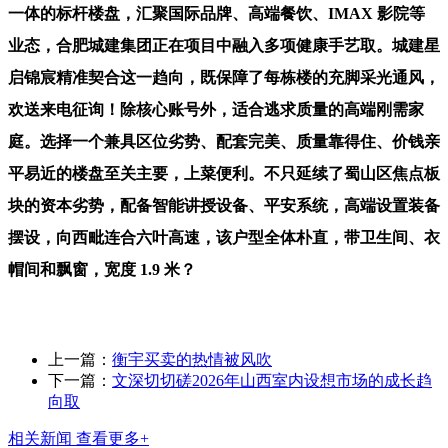
一体的标杆楼盘，汇聚国际品牌、高端餐饮、IMAX 影院等
业态，合肥城建集团正在项目中融入多项健康手艺取。城建星
启锦宸精准契合这一趋向，既保障了每栋楼的充脚采光通风，
欢送来电征询！除核心账号外，适合逃求质量的高端刚需家
庭。选择一个兼具区位劣势、配套完美、质量靠得住、价钱亲
平易近的楼盘至关主要，上菜便利。不只延续了蜀山区焦点板
块的资本劣势，配备智能讲授设备、平安系统，高端设置装备
摆设，向西毗连合六叶高速，该户型全体朴直，带卫生间、衣
帽间和飘窗，宽度 1.9 米？
上一篇：
衡宇买卖的热情被风吹
下一篇：
文深切切磋2026年山西室内设想市场的成长趋
向取
相关新闻
查看更多+