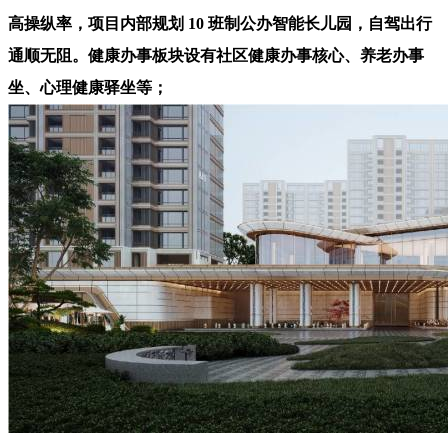
高操纵率，项目内部规划 10 班制公办智能长儿园，自驾出行
通顺无阻。健康办事板块设有社区健康办事核心、养老办事
坐、心理健康驿坐等；