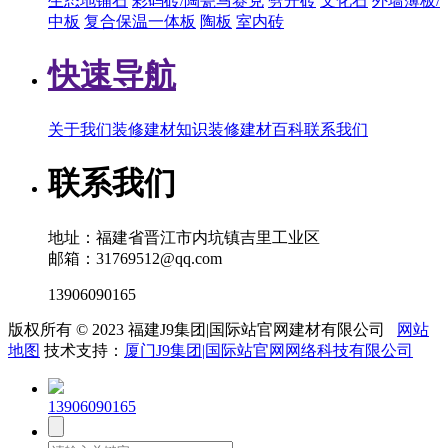
生态地铺石
彩码砖/陶瓷马赛克
劈开砖
文化石
外墙薄板/
中板
复合保温一体板
陶板
室内砖
快速导航
关于我们
装修建材知识
装修建材百科
联系我们
联系我们
地址：福建省晋江市内坑镇吉里工业区
邮箱：31769512@qq.com
13906090165
版权所有 © 2023 福建J9集团|国际站官网建材有限公司
网站
地图
技术支持：
厦门J9集团|国际站官网网络科技有限公司
13906090165