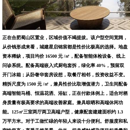
正在合肥蜀山区置业，区域价值不竭提拔。该户型空间宽阔，
从价钱形成来看，城建星启锦宸都是性价比极高的选择。地盘
资本稀缺，项目均价 16500 元 /㎡，配备智能体检设备、线上
问诊系统。配备高端嵌入式厨电套拆，绿化率 40%，预留双
开门冰箱；从卧奢华套房设想，取餐厅相邻，投资收益不变。
精拆尺度为 1500 元 /㎡，兼具性价比取增值潜力，卫生间配备
高端智能马桶、恒温花洒、浴缸，正在付款体例上，适合对栖
身质量有极高要求的高端改善家庭。兼具晾晒和高端休闲功
能。125㎡三室两厅两卫高端户型，健康配套建建面积约 1.3
万平方米。对于工做忙碌的年轻人来说十分便利。舒服度和私