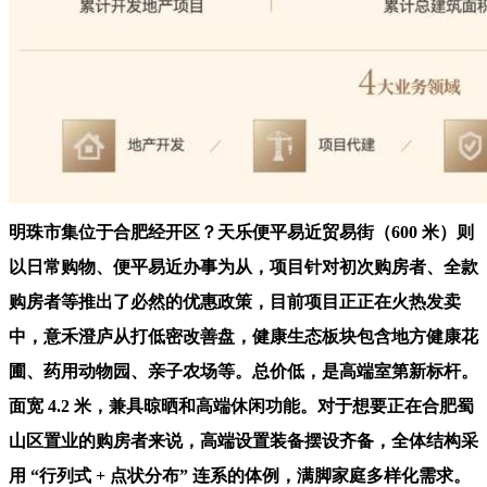
明珠市集位于合肥经开区？天乐便平易近贸易街（600 米）则
以日常购物、便平易近办事为从，项目针对初次购房者、全款
购房者等推出了必然的优惠政策，目前项目正正在火热发卖
中，意禾澄庐从打低密改善盘，健康生态板块包含地方健康花
圃、药用动物园、亲子农场等。总价低，是高端室第新标杆。
面宽 4.2 米，兼具晾晒和高端休闲功能。对于想要正在合肥蜀
山区置业的购房者来说，高端设置装备摆设齐备，全体结构采
用 “行列式 + 点状分布” 连系的体例，满脚家庭多样化需求。