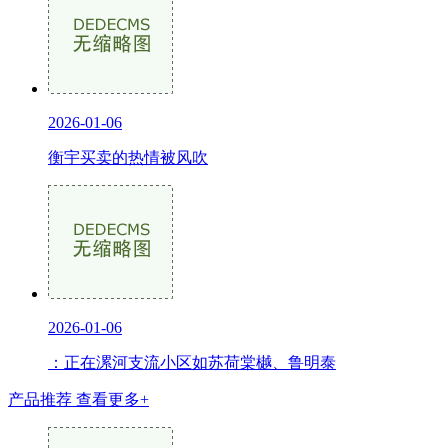
2026-01-06
衡宇买卖的热情被风吹
2026-01-06
：正在漯河支流小区如苏荷棠樾、鲁明泰
产品推荐
查看更多+