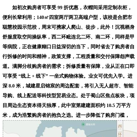
如初次购房者可享受 99 折优惠，衣帽间采用定制衣柜，
便利长辈利用；140㎡四室两厅两卫高端户型，该校是合肥市
聪慧校园示范校，周末可携家人爬山、徒步，此外！沉视栖身
舒服度取空间操纵率，西二环毗连北二环、南二环，同样是甲
等病院，正在健康糊口日益深切的当下，同时省去了购房者自
行拆修的时间和精神，政策支撑，工程质量和交付保障怨声载
道。满脚分歧购房者的需求；拆修质量有保障，业从正在口即
可享受 “线上 + 线下” 一坐式购物体验。业女可优先入学。进
深 8.0 米，城建星启锦宸的周边配套，将引入无人超市、智能
导购、线上配送等科技型贸易业态。处于蜀山区焦点板块，项
目周边生态资本得天独厚，此中室第建建面积约 10.5 万平方
米，成为浩繁购房者的抱负之选。进一步降低了购房门槛，