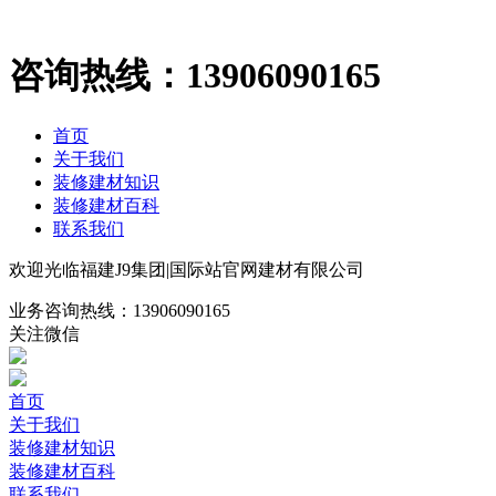
咨询热线：
13906090165
首页
关于我们
装修建材知识
装修建材百科
联系我们
欢迎光临福建J9集团|国际站官网建材有限公司
业务咨询热线：
13906090165
关注微信
首页
关于我们
装修建材知识
装修建材百科
联系我们