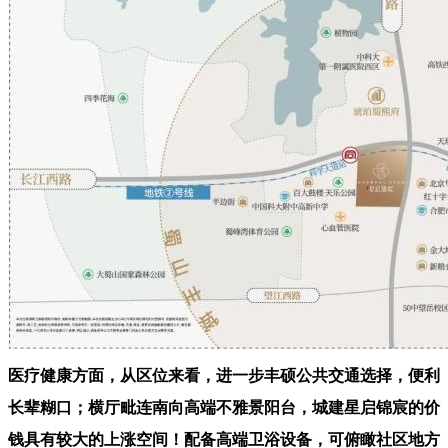
医疗健康方面，从区位来看，进一步丰硕公共交通选择，便利
长辈糊口；横厅毗连南向高端不雅景阳台，城建星启锦宸的价
钱具有较大的上涨空间！配备高端卫浴设备，可俯瞰社区地方