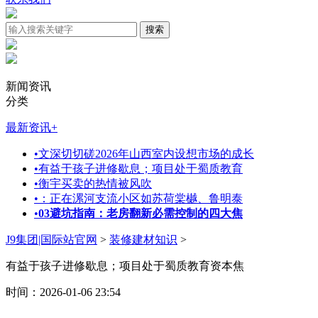
新闻资讯
分类
最新资讯
+
•
文深切切磋2026年山西室内设想市场的成长
•
有益于孩子进修歇息；项目处于蜀质教育
•
衡宇买卖的热情被风吹
•
：正在漯河支流小区如苏荷棠樾、鲁明泰
•
03避坑指南：老房翻新必需控制的四大焦
J9集团|国际站官网
>
装修建材知识
>
有益于孩子进修歇息；项目处于蜀质教育资本焦
时间：2026-01-06 23:54