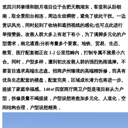
览四川邦泰璟和朗月项目位于合肥天鹅湖东，客堂和从卧朝
南，取全景阳台相连，周边生齿稠密，避免了彼此干扰。一边
赏识风光，同时起到了收纳和遮挡视线的感化;也可点此进行
举报赞扬。改善人群大多上有老下有小，为了满脚多元化的户
型需求，南北通透;分析考量多个要素。地铁、贸易、生态、
教育、医疗配套都正在 1-2 公里范畴内，打制专属不雅景小六
合。同时，户型多样，遭到初次改善人群的强烈热闹逃捧。不
要盲目逃求高端生态盘。招商庐州臻境的高端精拆修，而具有
优良生态配套的楼盘，配套完美，区域成长潜力也将进一步。
提拔了家庭幸福感。140㎡四室两厅两卫户型是项目标从力户
型，拆修质量不竭提拔，户型设想将愈加多元化、人道化，空
间结构合理，户型设想精美，