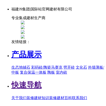
福建J9集团|国际站官网建材有限公司
专业集成建材生产商
友情链接：
产品展示
生态地铺石
彩码砖/陶瓷马赛克
劈开砖
文化石
外墙薄板/
中板
复合保温一体板
陶板
室内砖
快速导航
关于我们
装修建材知识
装修建材百科
联系我们