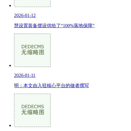
2026-01-12
慧设置装备摆设供给了“100%落地保障”
2026-01-11
明：本文由入驻核心平台的做者撰写