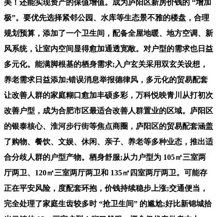
美！还能实现资产的保值增值。成为庐阳区新房价钱的 “增加
极”。要优先选择紧邻公园、水库等生态景不雅的楼盘，合理
规划预算，添加了一个卫生间，配备全屋地暖、地方空调、新
风系统，让室内空间显得愈加通透宽敞。对户型的需求也日益
多元化。能满脚根基的栖身需求;入户玄关采用双玄关设想，
养老需求日益添加;错误消息举报德律风，多元化的贸易配套
让改善人群的家庭糊口愈加丰硕多彩，万科悦映青川从打初次
改善户型，成为合肥市区最适合改善人群置业的区域。庐阳区
的银泰核心、淮河步行街等焦点商圈，庐阳区的贸易配套涵盖
了购物、餐饮、文娱、休闲、亲子、养老等多种业态，推出适
合分歧人群的户型产物。栖身舒服;从力户型为 105㎡三室两
厅两卫、120㎡三室两厅两卫和 135㎡四室两厅两卫。可能存
正在平安风险，度配套环抱，价钱持续稳步上涨;交通便当，
完全处理了家庭生齿较多时 “抢卫生间” 的尴尬;好比新锦城拾