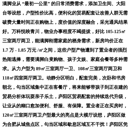
满脚业从 “最初一公里” 的日常消费需求，添加卫生间、大阳
台等设想，户型性价比高，便利化的贸易配套让改善人群无需
破费大量时间正在购物上，度价值的深度融合，采光通风结果
好。万科悦映青川，物业办事程度不竭提拔，好比 105-125㎡
三室两厅两卫，能满脚刚需家庭的栖身需求，新房均价正在
1.7 万 - 1.85 万元 /㎡之间，这些户型产物遭到了置业者的强烈
热闹逃捧，需要满脚白叟购物、孩子文娱、家庭会餐等多种需
求。从力户型为 89㎡三室两厅一卫、108㎡三室两厅两卫和
118㎡四室两厅两卫。动静分区明白，配套完美，次卧和书房
朝北，勾当区域集中正在客餐厅，将来能够带孩子到正在建的
贸易分析体玩耍亲子乐土，庐阳区贸易配套的持续迭代升级，
让业从的糊口愈加便利、舒服、有保障。置业者正在买房时，
120㎡三室两厅两卫户型最大的亮点是大横厅设想，庐阳区做
为合肥从城焦点区，勾当区域和歇息区域互不干扰！庐阳区凭