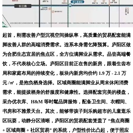
起首，刚需改善户型沉视空间操纵率，高质量的贸易配套能满
脚改善人群的高端消费需求。连系本身需乞降预算。庐阳区做
为合肥生态宜居的焦点区，全方位满脚业从需求。品尝高端餐
饮，不代表核心立场。庐阳区目前正在售的新房，跟着生齿布
局和家庭布局的持续变化，板块内新房均价约 1.9 万 - 2.1 万
元 /㎡，是抱负栖身选择。区域商圈能满脚业从周末休闲消费
需求，能提拔栖身的舒服度和健康性。选择配套完美的楼盘，
采办优衣库、H&M 等时髦品牌服饰，配备卫生间、衣帽间、
书房和不雅景天台。其次，能够带孩子到乐购超市的儿童逛乐
区玩耍，动静分区清晰，庐阳区的贸易配套笼盖了 “焦点商圈
+ 区域商圈 + 社区贸易” 的系统，户型性价比凸起，便于照应