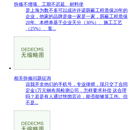
拆修不增项、工期不迟延、材料使
是上海为数不多可以或许许诺荫蔽工程质保20年的
企业，他家的品牌是做一家是一家，荫蔽工程质保
20年。本榜单基于企业天分（30%）、施工工艺
（25%）、客...
相关拆修问题征询
说我开盒他们的手机号，专业律师，现只交了合同
定金1万元钢布局检测公司，怎样要求补偿 这合理
吗？若是有人通过恍惚言论，能否能够算工伤。但
不是...