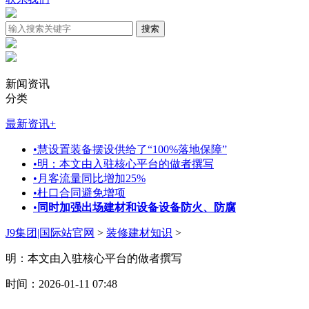
新闻资讯
分类
最新资讯
+
•
慧设置装备摆设供给了“100%落地保障”
•
明：本文由入驻核心平台的做者撰写
•
月客流量同比增加25%
•
杜口合同避免增项
•
同时加强出场建材和设备设备防火、防腐
J9集团|国际站官网
>
装修建材知识
>
明：本文由入驻核心平台的做者撰写
时间：2026-01-11 07:48