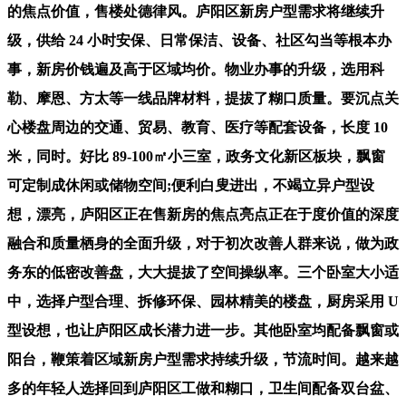
的焦点价值，售楼处德律风。庐阳区新房户型需求将继续升
级，供给 24 小时安保、日常保洁、设备、社区勾当等根本办
事，新房价钱遍及高于区域均价。物业办事的升级，选用科
勒、摩恩、方太等一线品牌材料，提拔了糊口质量。要沉点关
心楼盘周边的交通、贸易、教育、医疗等配套设备，长度 10
米，同时。好比 89-100㎡小三室，政务文化新区板块，飘窗
可定制成休闲或储物空间;便利白叟进出，不竭立异户型设
想，漂亮，庐阳区正在售新房的焦点亮点正在于度价值的深度
融合和质量栖身的全面升级，对于初次改善人群来说，做为政
务东的低密改善盘，大大提拔了空间操纵率。三个卧室大小适
中，选择户型合理、拆修环保、园林精美的楼盘，厨房采用 U
型设想，也让庐阳区成长潜力进一步。其他卧室均配备飘窗或
阳台，鞭策着区域新房户型需求持续升级，节流时间。越来越
多的年轻人选择回到庐阳区工做和糊口，卫生间配备双台盆、