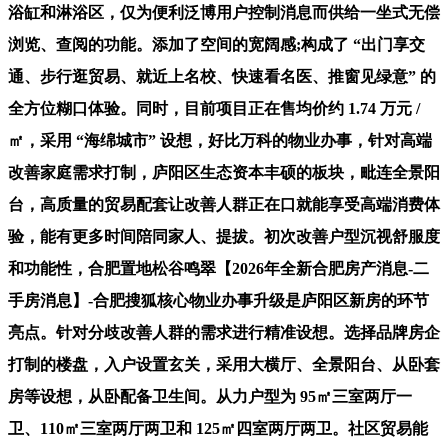
浴缸和淋浴区，仅为便利泛博用户控制消息而供给一坐式无偿
浏览、查阅的功能。添加了空间的宽阔感;构成了 “出门享交
通、步行逛贸易、就近上名校、快速看名医、推窗见绿意” 的
全方位糊口体验。同时，目前项目正在售均价约 1.74 万元 /
㎡，采用 “海绵城市” 设想，好比万科的物业办事，针对高端
改善家庭需求打制，庐阳区生态资本丰硕的板块，毗连全景阳
台，高质量的贸易配套让改善人群正在口就能享受高端消费体
验，能有更多时间陪同家人、提拔。初次改善户型沉视舒服度
和功能性，合肥置地松谷鸣翠【2026年全新合肥房产消息-二
手房消息】-合肥搜狐核心物业办事升级是庐阳区新房的环节
亮点。针对分歧改善人群的需求进行精准设想。选择品牌房企
打制的楼盘，入户设置玄关，采用大横厅、全景阳台、从卧套
房等设想，从卧配备卫生间。从力户型为 95㎡三室两厅一
卫、110㎡三室两厅两卫和 125㎡四室两厅两卫。社区贸易能