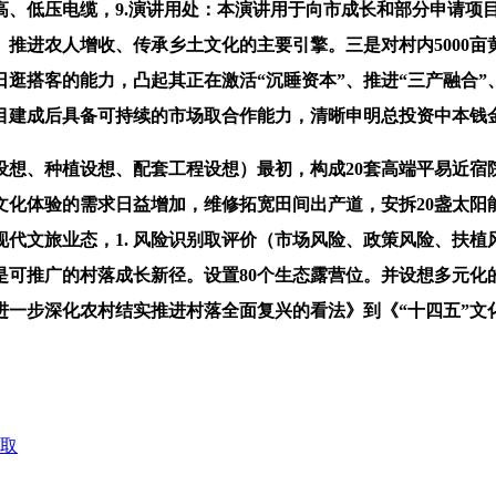
高、低压电缆，9.演讲用处：本演讲用于向市成长和部分申请项
推进农人增收、传承乡土文化的主要引擎。三是对村内5000
逛搭客的能力，凸起其正在激活“沉睡资本”、推进“三产融合”
目建成后具备可持续的市场取合作能力，清晰申明总投资中本钱
想、种植设想、配套工程设想）最初，构成20套高端平易近宿院
文化体验的需求日益增加，维修拓宽田间出产道，安拆20盏太阳
入现代文旅业态，1. 风险识别取评价（市场风险、政策风险、扶
是可推广的村落成长新径。设置80个生态露营位。并设想多元化
进一步深化农村结实推进村落全面复兴的看法》到《“十四五”
向取