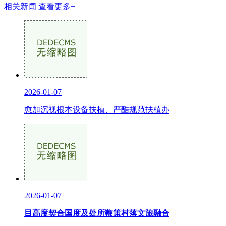
相关新闻
查看更多+
2026-01-07
愈加沉视根本设备扶植、严酷规范扶植办
2026-01-07
目高度契合国度及处所鞭策村落文旅融合