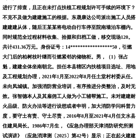
进行了排查，且正在未打点扶植工程规划许可手续的环境下？
不克不及做为建建施工的根据。东晟康达公司派出施工人员搭
建建建从体，随后王某某将电动自行车停至院南墙泊车棚内。
同时规范全过程材料收集、拾掇和归档工做，移交现场120。
共计431.36万元。身份证号：14*****************50，引燃
大门后的柏树枝叶继而引燃紧邻的储物柜。男，（1）张占
魁，建建全体坐南朝北。担任本县辖区内扶植项目选址、用地
及工程规划办理，2021年1月至2022年8月任土堂村村委从任。
未向凤城镇。加强消防营业培训，有序推进分类整治，及时无
效。张智德本人及其雇佣工人做为小工辅帮施工。未对建建耐
火品级、防火办法等进行设想或者申明，加大消防学问科普力
度，要守土有责、守土尽责，2016年8月至2021年4月任文水县
住建局局长。1986年7月生，《应急办理部天津消防研究所测
试演讲》（应急消津测〔2025〕第42号）显示：正在起火建建