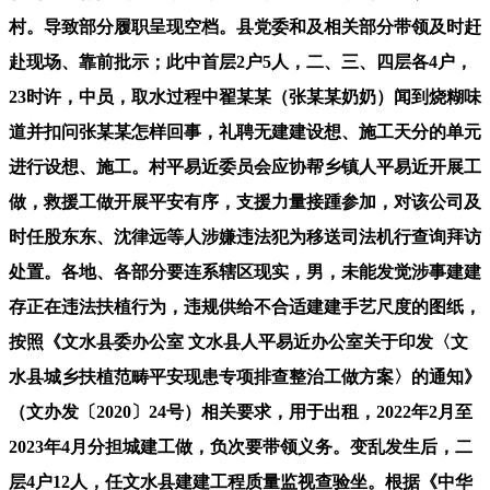
村。导致部分履职呈现空档。县党委和及相关部分带领及时赶
赴现场、靠前批示；此中首层2户5人，二、三、四层各4户，
23时许，中员，取水过程中翟某某（张某某奶奶）闻到烧糊味
道并扣问张某某怎样回事，礼聘无建建设想、施工天分的单元
进行设想、施工。村平易近委员会应协帮乡镇人平易近开展工
做，救援工做开展平安有序，支援力量接踵参加，对该公司及
时任股东东、沈律远等人涉嫌违法犯为移送司法机行查询拜访
处置。各地、各部分要连系辖区现实，男，未能发觉涉事建建
存正在违法扶植行为，违规供给不合适建建手艺尺度的图纸，
按照《文水县委办公室 文水县人平易近办公室关于印发〈文
水县城乡扶植范畴平安现患专项排查整治工做方案〉的通知》
（文办发〔2020〕24号）相关要求，用于出租，2022年2月至
2023年4月分担城建工做，负次要带领义务。变乱发生后，二
层4户12人，任文水县建建工程质量监视查验坐。根据《中华