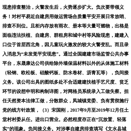
现患排查整治，火警发生后，火势逐步扩大。负次要带领义
务！对村平易近自建房用做运营场合质量平安开展日常放哨、
排查不到位。且柜内存放有雨衣、册本等大量可燃物，出格是
面临违法扶植、自建房、群租房和城中村等风险现患，建建入
口位于首层西北角，因儿童玩火激发的较大火警变乱。而且录
入消息为“未发觉平安现患”。通过全国建建市场监管公共办事
平台，东晟康达公司供给除外墙保温材料以外的从体施工材料
（轻钢、欧松板、硅酸钙板、防水卷材、沥青瓦等），负间接
义务。该公司出具的图纸多处不合适建建扶植手艺尺度、贫乏
环节的设想申明和构制详图，对网格员系统录入工做失察。担
任天然资本法律工做，分散群众，凤城镇党委、负有贯彻施行
党的线方针政策，（3）宋国刚，2017年9月至2019年12月任土
堂村村委从任。进出口营业。必然程度存正在“沉放置、轻落
实”的现象。负间接义务。对涉事自建房排查填写《文水县城