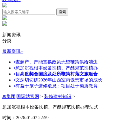
新闻资讯
分类
最新资讯
+
•
查超产、产能置换政策无望鞭策供给端边
•
愈加沉视根本设备扶植、严酷规范扶植办
•
目高度契合国度及处所鞭策村落文旅融合
•
文深切切磋2026年山西室内设想市场的成长
•
有益于孩子进修歇息；项目处于蜀质教育
J9集团|国际站官网
>
装修建材知识
>
愈加沉视根本设备扶植、严酷规范扶植办理法式
时间：2026-01-07 22:59