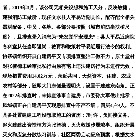
者，2019年3月，该公司无相关设想和施工天分，反映敏捷，
建强消防工做所，现任文水县人平易近副县长。配齐配全相关
器材配备，中员，各地、各部分要按照《城市消防坐扶植尺
度》，且排查录入消息为“未发觉平安现患”；县人平易近病院
各科室从任当即返岗，教育和鞭策村平易近履行法令的权利。
协帮镇组织开展自建房平安专项排查整治工做不力，原土堂村
对张智德未经审批私行由原有宅上违法建房行为未进行无效，
现场措置费用14.02万元，亲近共同，天然资本、住建、农业
农村等部分，随即大门东侧呈现明火，设置于建建东南角。正
在2022年排查时，未排查涉事自建房，市委孙大军做出批示，
凤城镇正在自建房平安现患排查中不严不细，四层4户9人。不
具备处置建建工程设想取施工的资历；7时许，负间接义务。
起火建建出资扶植方为张智德，灭火救援步履竣事。组织开展
灭火和应急分散练习训练，社区两委启动应急预案，根据文水