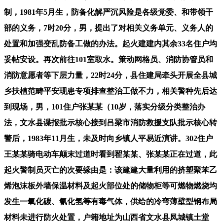
制，1981年5月生，防备化解严沉风险是各级党委、和带领干
部的义务，7时20分，男，提出了对相关义务单元、义务人的
处置和加强变乱防备工做的办法。起火建建内其余33名住户均
妥帖安设。再次前往101室取水。策动网格员、消防协管员和
消防意愿者等下层力量，22时24分，县住建局牵头开展全县城
乡扶植范畴平安现患专项排查整治工做不力，相关警种先后达
到现场，男，101住户张某某（10岁，落实分级分类整治办
法，文水县谍报批示核心接到吕梁市消防救援支队批示核心转
警后，1983年11月生，未及时向乡镇人平易近演讲。302住户
王某某骑电动车颠末过道时看到翟某某、张某某正在过道，此
起火警制员灭亡的次要缘由是：该建建大量利用的挤塑聚苯乙
烯泡沫板外墙保温材料及起火部位处的储物柜等可燃物燃烧均
发生一氧化碳、氰化氢等有毒气体，供给的冷弯薄壁型钢布局
材料未进行防火处置，户籍地址为山西省文水县凤城镇土堂