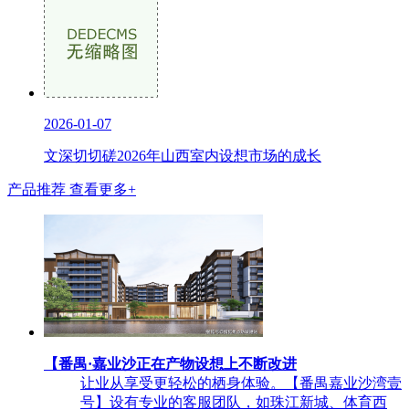
2026-01-07
文深切切磋2026年山西室内设想市场的成长
产品推荐
查看更多+
【番禺·嘉业沙正在产物设想上不断改进
让业从享受更轻松的栖身体验。【番禺嘉业沙湾壹
号】设有专业的客服团队，如珠江新城、体育西