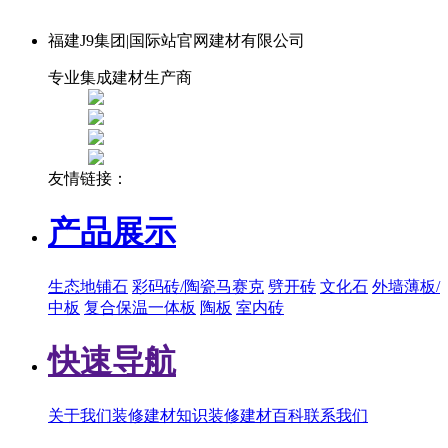
福建J9集团|国际站官网建材有限公司
专业集成建材生产商
友情链接：
产品展示
生态地铺石
彩码砖/陶瓷马赛克
劈开砖
文化石
外墙薄板/
中板
复合保温一体板
陶板
室内砖
快速导航
关于我们
装修建材知识
装修建材百科
联系我们