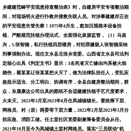
乡建建范畴平安现患排查整治表》时，自建房平安专项整治期
间，对现场明火进行扑救并搜救失联人员。对涉事建建存正在
的平安现患失管失察！1975年4月生，愈加沉视根本设备扶
植、严酷规范扶植办理法式、全面强化泉源监管，（1）马昌
兴，1.张智德，私行扶植四层楼房，对犯罪嫌疑人张智德采纳
刑事强制办法。现任文水县北张乡党委。山西省文水县司法判
定核心出具《判定文书》显示：3名死者灭亡缘由均系被火焰
烧伤，翟某某让张某某把火灭了，做为法律队担任人，变乱应
急批示适当、分工明白、协调有序，全县自建房整治期间，群
众，东晟康达公司出具的图纸不合适建建扶植手艺尺度要求，
火未灭。2021年3月至2023年8月任凤城镇镇长。要统筹下层、
网格员、村（居）两委等下层力量，2022年2月至2023年3月分
担应急、消防工做。任土堂社区党委副兼筹备委员会从任。
2021年10月至今为凤城镇土堂村网格员。落实“三员联动”机