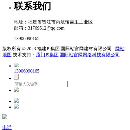
联系我们
地址：福建省晋江市内坑镇吉里工业区
邮箱：31769512@qq.com
13906090165
版权所有 © 2023 福建J9集团|国际站官网建材有限公司
网站
地图
技术支持：
厦门J9集团|国际站官网网络科技有限公司
13906090165
电话