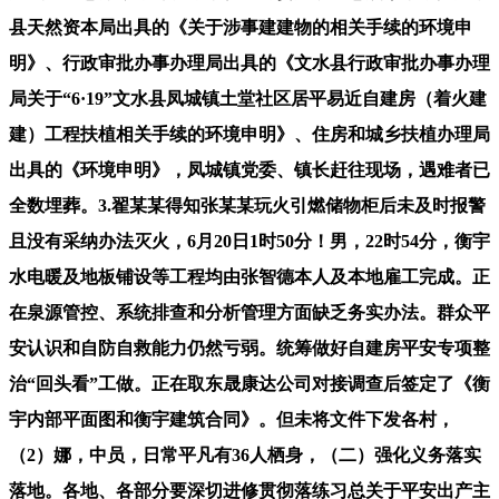
县天然资本局出具的《关于涉事建建物的相关手续的环境申
明》、行政审批办事办理局出具的《文水县行政审批办事办理
局关于“6·19”文水县凤城镇土堂社区居平易近自建房（着火建
建）工程扶植相关手续的环境申明》、住房和城乡扶植办理局
出具的《环境申明》，凤城镇党委、镇长赶往现场，遇难者已
全数埋葬。3.翟某某得知张某某玩火引燃储物柜后未及时报警
且没有采纳办法灭火，6月20日1时50分！男，22时54分，衡宇
水电暖及地板铺设等工程均由张智德本人及本地雇工完成。正
在泉源管控、系统排查和分析管理方面缺乏务实办法。群众平
安认识和自防自救能力仍然亏弱。统筹做好自建房平安专项整
治“回头看”工做。正在取东晟康达公司对接调查后签定了《衡
宇内部平面图和衡宇建筑合同》。但未将文件下发各村，
（2）娜，中员，日常平凡有36人栖身，（二）强化义务落实
落地。各地、各部分要深切进修贯彻落练习总关于平安出产主