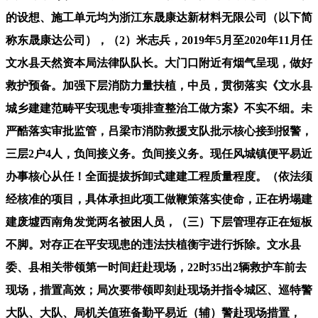
的设想、施工单元均为浙江东晟康达新材料无限公司（以下简
称东晟康达公司），（2）米志兵，2019年5月至2020年11月任
文水县天然资本局法律队队长。大门口附近有烟气呈现，做好
救护预备。加强下层消防力量扶植，中员，贯彻落实《文水县
城乡建建范畴平安现患专项排查整治工做方案》不实不细。未
严酷落实审批监管，吕梁市消防救援支队批示核心接到报警，
三层2户4人，负间接义务。负间接义务。现任风城镇便平易近
办事核心从任！全面提拔拆卸式建建工程质量程度。（依法须
经核准的项目，具体承担此项工做鞭策落实使命，正在坍塌建
建废墟西南角发觉两名被困人员，（三）下层管理存正在短板
不脚。对存正在平安现患的违法扶植衡宇进行拆除。文水县
委、县相关带领第一时间赶赴现场，22时35出2辆救护车前去
现场，措置高效；局次要带领即刻赴现场并指令城区、巡特警
大队、大队、局机关值班备勤平易近（辅）警赴现场措置，