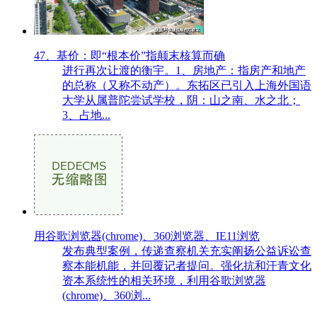
47、基价：即“根本价”指颠末核算而确
进行再次让渡的衡宇。1、房地产：指房产和地产
的总称（又称不动产）。东拓区已引入上海外国语
大学从属普陀尝试学校，阴：山之南、水之北；
3、占地...
用谷歌浏览器(chrome)、360浏览器、IE11浏览
发布典型案例，传递查察机关充实阐扬公益诉讼查
察本能机能，并回覆记者提问。强化抗和汗青文化
资本系统性的相关环境，利用谷歌浏览器
(chrome)、360浏...